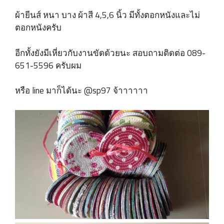
ผ้ายีนส์ หนา บาง ผ้าสี 4,5,6 นิ้ว มีทั้งตอกหนังและไม่
ตอกหนังครับ
อีกทั้งยังมีเหี่ยวกับงานขัดด้วยนะ สอบถามติดต่อ 089-
651-5596 ครับผม
หรือ line มาก็ได้นะ @sp97 จ้าาาาาา