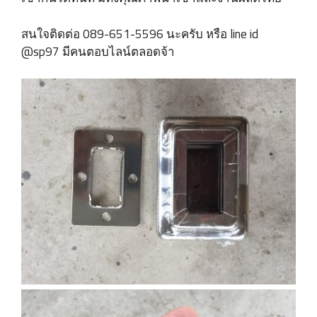
สนใจติดต่อ 089-651-5596 นะครับ หรือ line id
@sp97 มีคนตอบไลน์ตลอดจ้า