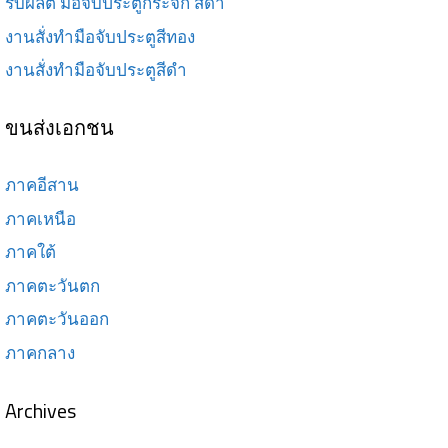
รับผลิต มือจับประตูกระจก สีดำ
งานสั่งทำมือจับประตูสีทอง
งานสั่งทำมือจับประตูสีดำ
ขนส่งเอกชน
ภาคอีสาน
ภาคเหนือ
ภาคใต้
ภาคตะวันตก
ภาคตะวันออก
ภาคกลาง
Archives