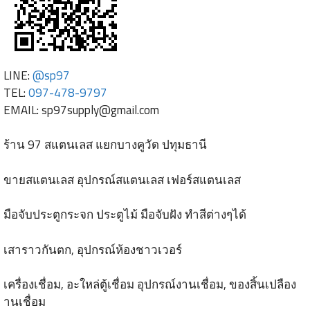
LINE:
@sp97
TEL:
097-478-9797
EMAIL:
sp97supply@gmail.com
ร้าน 97 สแตนเลส แยกบางคูวัด ปทุมธานี
ขายสแตนเลส อุปกรณ์สแตนเลส เฟอร์สแตนเลส
มือจับประตูกระจก ประตูไม้ มือจับฝัง ทำสีต่างๆได้
เสาราวกันตก, อุปกรณ์ห้องชาวเวอร์
เครื่องเชื่อม, อะใหล่ตู้เชื่อม อุปกรณ์งานเชื่อม, ของสิ้นเปลือง
านเชื่อม