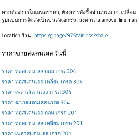
หากต้องการใบเสนอราคา, ต้องการสั่งซื้อจำนวนมาก, เปลี่ยน
รูปแบบการจัดส่งเป็นขนส่งเอกชน, ส่งด่วน lalamove, line man
Location ร้าน :
https://g.page/97Stainless?share
ราคาขายสแตนเลส วันนี้
ราคา ท่อสแตนเลส กลม เกรด304
ราคา ท่อสแตนเลส เหลี่ยม เกรด 304
ราคา เพลาสแตนเลส เกรด 304
ราคา ฉากสแตนเลส เกรด 304
ราคา ท่อสแตนเลส กลม เกรด 201
ราคา ท่อสแตนเลส เหลี่ยม เกรด 201
ราคา เพลาสแตนเลส เกรด 201