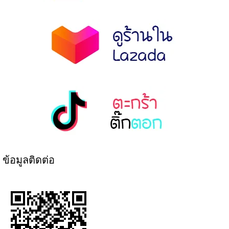
ข้อมูลติดต่อ