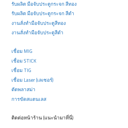
รับผลิต มือจับประตูกระจก สีทอง
รับผลิต มือจับประตูกระจก สีดำ
งานสั่งทำมือจับประตูสีทอง
งานสั่งทำมือจับประตูสีดำ
เชื่อม MIG
เชื่อม STICK
เชื่อม TIG
เชื่อม Laser (เลเซอร์)
ตัดพลาสม่า
การขัดสแตนเลส
ติดต่อหน้าร้าน (แนะนำมาที่นี่)