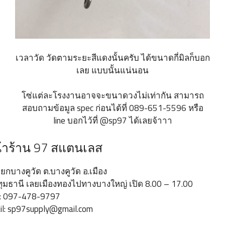
เวลาวัด วัดตามระยะสีแดงนั้นครับ ได้ขนาดกี่มิลก็บอก
เลย แบบนั้นแน่นอน
โซ่แต่ละโรงงานอาจจะขนาดวงไม่เท่ากัน สามารถ
สอบถามข้อมูล spec ก่อนได้ที่ 089-651-5596 หรือ
line บอกไว้ที่ @sp97 ได้เลยจ้าาา
้าร้าน 97 สแตนเลส
แยกบางคูวัด ต.บางคูวัด อ.เมือง
ทุมธานี เลยเมืองทองไปทางบางใหญ่ เปิด 8.00 – 17.00
: 097-478-9797
l:
sp97supply@gmail.com