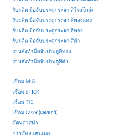
รับผลิต มือจับประตูกระจก สีโรสโกล์ด
รับผลิต มือจับประตูกระจก สีทองแดง
รับผลิต มือจับประตูกระจก สีทอง
รับผลิต มือจับประตูกระจก สีดำ
งานสั่งทำมือจับประตูสีทอง
งานสั่งทำมือจับประตูสีดำ
เชื่อม MIG
เชื่อม STICK
เชื่อม TIG
เชื่อม Laser (เลเซอร์)
ตัดพลาสม่า
การขัดสแตนเลส