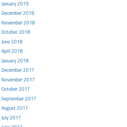
January 2019
December 2018
November 2018
October 2018
June 2018
April 2018
January 2018
December 2017
November 2017
October 2017
September 2017
August 2017
July 2017