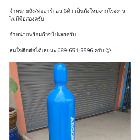
จำหน่ายถัง/ท่ออาร์กอน 6คิว เป็นถังใหม่จากโรงงาน
ไม่มีมือสองครับ
จำหน่ายพร้อมก๊าซไปเลยครับ
สนใจติดต่อได้เลยนะ 089-651-5596 ครับ 🙂