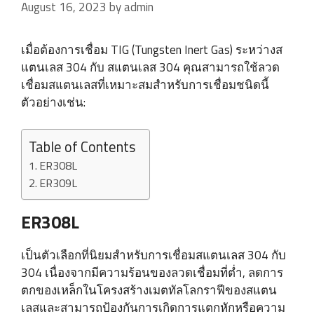
August 16, 2023
by
admin
เมื่อต้องการเชื่อม TIG (Tungsten Inert Gas) ระหว่างส
แตนเลส 304 กับ สแตนเลส 304 คุณสามารถใช้ลวด
เชื่อมสแตนเลสที่เหมาะสมสำหรับการเชื่อมชนิดนี้
ตัวอย่างเช่น:
Table of Contents
ER308L
ER309L
ER308L
เป็นตัวเลือกที่นิยมสำหรับการเชื่อมสแตนเลส 304 กับ
304 เนื่องจากมีความร้อนของลวดเชื่อมที่ต่ำ, ลดการ
ตกของเหล็กในโครงสร้างเมตทัลโลกราฟีของสแตน
เลสและสามารถป้องกันการเกิดการแตกหักหรือความ