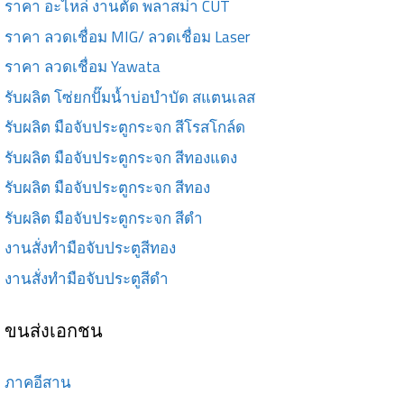
ราคา อะไหล่ งานตัด พลาสม่า CUT
ราคา ลวดเชื่อม MIG/ ลวดเชื่อม Laser
ราคา ลวดเชื่อม Yawata
รับผลิต โซ่ยกปั๊มน้ำบ่อบำบัด สแตนเลส
รับผลิต มือจับประตูกระจก สีโรสโกล์ด
รับผลิต มือจับประตูกระจก สีทองแดง
รับผลิต มือจับประตูกระจก สีทอง
รับผลิต มือจับประตูกระจก สีดำ
งานสั่งทำมือจับประตูสีทอง
งานสั่งทำมือจับประตูสีดำ
ขนส่งเอกชน
ภาคอีสาน