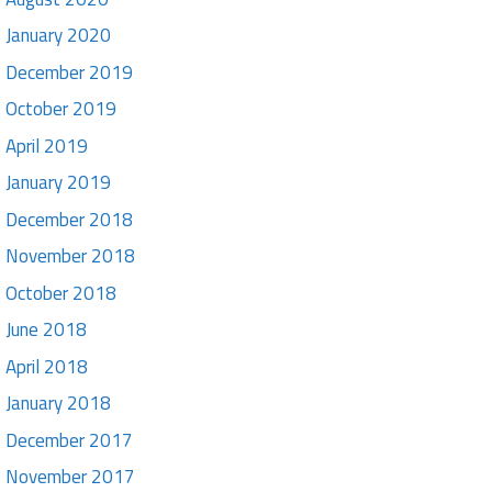
January 2020
December 2019
October 2019
April 2019
January 2019
December 2018
November 2018
October 2018
June 2018
April 2018
January 2018
December 2017
November 2017