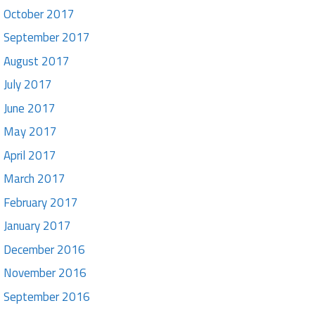
October 2017
September 2017
August 2017
July 2017
June 2017
May 2017
April 2017
March 2017
February 2017
January 2017
December 2016
November 2016
September 2016