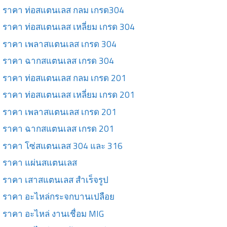
ราคา ท่อสแตนเลส กลม เกรด304
ราคา ท่อสแตนเลส เหลี่ยม เกรด 304
ราคา เพลาสแตนเลส เกรด 304
ราคา ฉากสแตนเลส เกรด 304
ราคา ท่อสแตนเลส กลม เกรด 201
ราคา ท่อสแตนเลส เหลี่ยม เกรด 201
ราคา เพลาสแตนเลส เกรด 201
ราคา ฉากสแตนเลส เกรด 201
ราคา โซ่สแตนเลส 304 และ 316
ราคา แผ่นสแตนเลส
ราคา เสาสแตนเลส สำเร็จรูป
ราคา อะไหล่กระจกบานเปลือย
ราคา อะไหล่ งานเชื่อม MIG