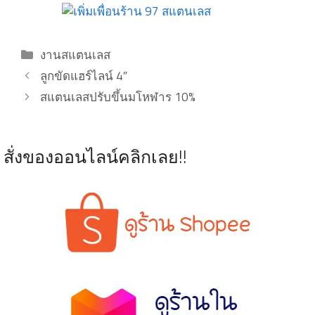
Categories
งานสแตนเลส
ลูกขัดแฮร์ไลน์ 4″
สแตนเลสปรับขึ้นมโหฬาร 10%
สั่งของออนไลน์คลิกเลย!!