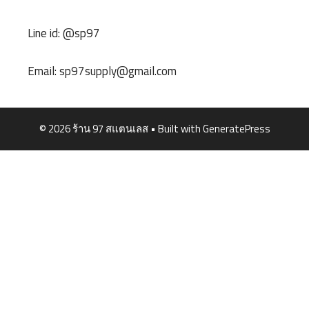
Line id: @sp97
Email:
sp97supply@gmail.com
© 2026 ร้าน 97 สแตนเลส
• Built with
GeneratePress